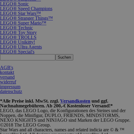
LEGO® Sonic
LEGO® Speed Champions
LEGO® Star Wars™
LEGO® Stranger Things™
LEGO® Super Mario™
LEGO® Technic
LEGO® Toy Story
LEGO® TROLLS
LEGO® Unikitty!
LEGO® Ultra Agents
LEGO® Special's
Suchen
AGB's
kontakt
versand
widerruf
impressum
datenschutz
*Alle Preise inkl. MwSt. zzgl.
Versandkosten
und
ggf.
Nachnahmegebühren
. Ab 200,-€ Kostenloser Versand!*
LEGO, das LEGO Logo, die Konfigurationen des Steines und der
Noppen, die Minifigur, DUPLO, FRIENDS, MINDSTORMS,
NEXO KNIGHTS und
NINJAGO sind Marken der LEGO Gruppe.
©2018 The LEGO Group.
Star Wars and all characters, names and related indicia are © & ™