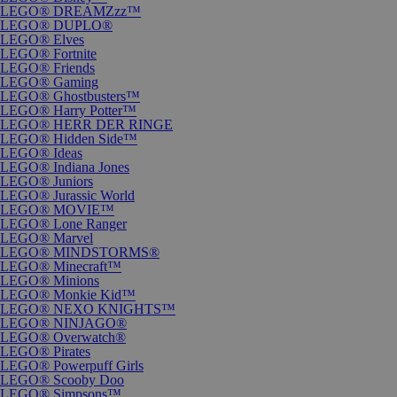
LEGO® DREAMZzz™
LEGO® DUPLO®
LEGO® Elves
LEGO® Fortnite
LEGO® Friends
LEGO® Gaming
LEGO® Ghostbusters™
LEGO® Harry Potter™
LEGO® HERR DER RINGE
LEGO® Hidden Side™
LEGO® Ideas
LEGO® Indiana Jones
LEGO® Juniors
LEGO® Jurassic World
LEGO® MOVIE™
LEGO® Lone Ranger
LEGO® Marvel
LEGO® MINDSTORMS®
LEGO® Minecraft™
LEGO® Minions
LEGO® Monkie Kid™
LEGO® NEXO KNIGHTS™
LEGO® NINJAGO®
LEGO® Overwatch®
LEGO® Pirates
LEGO® Powerpuff Girls
LEGO® Scooby Doo
LEGO® Simpsons™