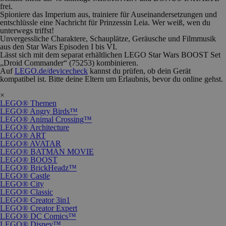
frei.
Spioniere das Imperium aus, trainiere für Auseinandersetzungen und
entschlüssle eine Nachricht für Prinzessin Leia. Wer weiß, wen du
unterwegs triffst!
Unvergessliche Charaktere, Schauplätze, Geräusche und Filmmusik
aus den Star Wars Episoden I bis VI.
Lässt sich mit dem separat erhältlichen LEGO Star Wars BOOST Set
„Droid Commander“ (75253) kombinieren.
Auf
LEGO.de/devicecheck
kannst du prüfen, ob dein Gerät
kompatibel ist. Bitte deine Eltern um Erlaubnis, bevor du online gehst.
×
LEGO® Themen
LEGO® Angry Birds™
LEGO® Animal Crossing™
LEGO® Architecture
LEGO® ART
LEGO® AVATAR
LEGO® BATMAN MOVIE
LEGO® BOOST
LEGO® BrickHeadz™
LEGO® Castle
LEGO® City
LEGO® Classic
LEGO® Creator 3in1
LEGO® Creator Expert
LEGO® DC Comics™
LEGO® Disney™