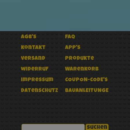
AGB's
FAQ
kontakt
APP's
versand
Produkte
widerruf
Warenkorb
impressum
COUPON-CODE'
s
datenschutz
BAUANLEITUNGEN
Suchen