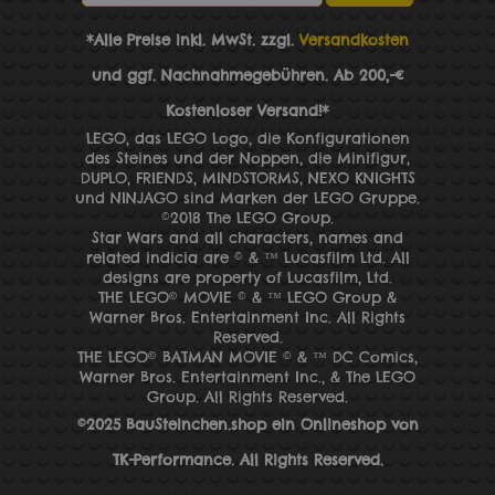
*Alle Preise inkl. MwSt. zzgl.
Versandkosten
und
ggf. Nachnahmegebühren
. Ab 200,-€
Kostenloser Versand!*
LEGO, das LEGO Logo, die Konfigurationen
des Steines und der Noppen, die Minifigur,
DUPLO, FRIENDS, MINDSTORMS, NEXO KNIGHTS
und
NINJAGO sind Marken der LEGO Gruppe.
©2018 The LEGO Group.
Star Wars and all characters, names and
related indicia are © & ™ Lucasfilm Ltd. All
designs are property of Lucasfilm, Ltd.
THE LEGO® MOVIE © & ™ LEGO Group &
Warner Bros. Entertainment Inc. All Rights
Reserved.
THE LEGO® BATMAN MOVIE © & ™ DC Comics,
Warner Bros. Entertainment Inc., & The LEGO
Group. All Rights Reserved.
©2025 BauSteinchen.shop ein Onlineshop von
TK-Performance.
All Rights Reserved.