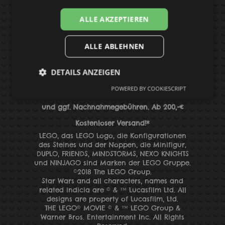
datenschutz
BAUANLEITUNGEN
ALLE AKZEPTIEREN
ALLE ABLEHNEN
Suchen
DETAILS ANZEIGEN
POWERED BY COOKIESCRIPT
*Alle Preise inkl. MwSt. zzgl.
Versandkosten
und
ggf. Nachnahmegebühren
. Ab 200,-€
Kostenloser Versand!*
LEGO, das LEGO Logo, die Konfigurationen
des Steines und der Noppen, die Minifigur,
DUPLO, FRIENDS, MINDSTORMS, NEXO KNIGHTS
und
NINJAGO sind Marken der LEGO Gruppe.
©2018 The LEGO Group.
Star Wars and all characters, names and
related indicia are © & ™ Lucasfilm Ltd. All
designs are property of Lucasfilm, Ltd.
THE LEGO® MOVIE © & ™ LEGO Group &
Warner Bros. Entertainment Inc. All Rights