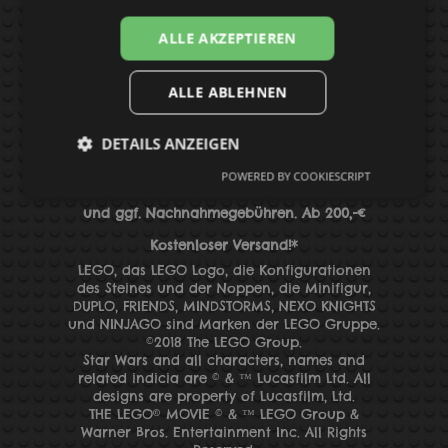
datenschutz
BAUANLEITUNGEN
ALLE AKZEPTIEREN
ALLE ABLEHNEN
Suchen
DETAILS ANZEIGEN
POWERED BY COOKIESCRIPT
*Alle Preise inkl. MwSt. zzgl.
Versandkosten
und
ggf. Nachnahmegebühren
. Ab 200,-€
Kostenloser Versand!*
LEGO, das LEGO Logo, die Konfigurationen
des Steines und der Noppen, die Minifigur,
DUPLO, FRIENDS, MINDSTORMS, NEXO KNIGHTS
und
NINJAGO sind Marken der LEGO Gruppe.
©2018 The LEGO Group.
Star Wars and all characters, names and
related indicia are © & ™ Lucasfilm Ltd. All
designs are property of Lucasfilm, Ltd.
THE LEGO® MOVIE © & ™ LEGO Group &
Warner Bros. Entertainment Inc. All Rights