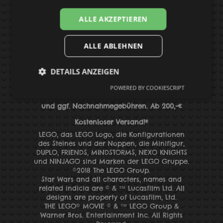
datenschutz
BAUANLEITUNGEN
ALLE AKZEPTIEREN
ALLE ABLEHNEN
Suchen
DETAILS ANZEIGEN
POWERED BY COOKIESCRIPT
*Alle Preise inkl. MwSt. zzgl.
Versandkosten
und
ggf. Nachnahmegebühren
. Ab 200,-€
Kostenloser Versand!*
LEGO, das LEGO Logo, die Konfigurationen
des Steines und der Noppen, die Minifigur,
DUPLO, FRIENDS, MINDSTORMS, NEXO KNIGHTS
und
NINJAGO sind Marken der LEGO Gruppe.
©2018 The LEGO Group.
Star Wars and all characters, names and
related indicia are © & ™ Lucasfilm Ltd. All
designs are property of Lucasfilm, Ltd.
THE LEGO® MOVIE © & ™ LEGO Group &
Warner Bros. Entertainment Inc. All Rights