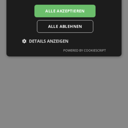
datenschutz
BAUANLEITUNGEN
ALLE AKZEPTIEREN
ALLE ABLEHNEN
Suchen
DETAILS ANZEIGEN
POWERED BY COOKIESCRIPT
*Alle Preise inkl. MwSt. zzgl.
Versandkosten
und
ggf. Nachnahmegebühren
. Ab 200,-€
Kostenloser Versand!*
LEGO, das LEGO Logo, die Konfigurationen
des Steines und der Noppen, die Minifigur,
DUPLO, FRIENDS, MINDSTORMS, NEXO KNIGHTS
und
NINJAGO sind Marken der LEGO Gruppe.
©2018 The LEGO Group.
Star Wars and all characters, names and
related indicia are © & ™ Lucasfilm Ltd. All
designs are property of Lucasfilm, Ltd.
THE LEGO® MOVIE © & ™ LEGO Group &
Warner Bros. Entertainment Inc. All Rights